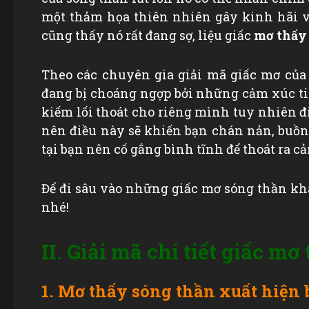
một thảm họa thiên nhiên gây kinh hãi vớ
cũng thấy nó rất đang sợ, liệu giấc
mơ thấy
Theo các chuyên gia giải mã giấc mơ củ
đang bị choáng ngợp bởi những cảm xúc tiê
kiếm lối thoát cho riêng mình tuy nhiên đi
nên điều này sẽ khiến bạn chán nản, buồn 
tại bạn nên cố gắng bình tĩnh để thoát ra 
Để đi sâu vào những giấc mơ sóng thần kh
nhé!
II. Giải mã chi tiết giấc m
1. Mơ thấy sóng thần xuất hiện 