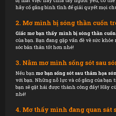
bị mất việc hay chia tay người yêu, có thể 
hãy cố gắng bình tĩnh để giải quyết mọi c
2. Mơ mình bị sóng thần cuốn tr
Giấc mơ bạn thấy mình bị sóng thần cuốn
của bạn. Bạn đang gặp vấn đề về sức khỏe
sóc bản thân tốt hơn nhé!
3. Nằm mơ mình sống sót sau só
Nếu bạn
mơ bạn sống sót sau thảm họa só
với bạn. Những nỗ lực và cố gắng của bạn t
bạn sẽ gặt hái được thành công đấy! Hãy c
nhé!
4. Mơ thấy mình đang quan sát 