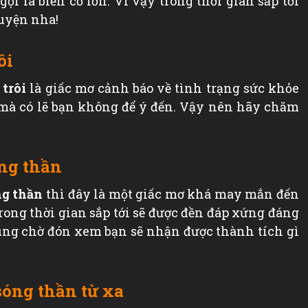
gọi là biến cố lớn. Vì vậy trong thời gian sắp tới
huyện nha!
ôi
 trôi
là giấc mơ cảnh báo về tình trạng sức khỏe
 mà có lẽ bạn không để ý đến. Vậy nên hãy chăm
ng thần
ng thần
thì đây là một giấc mơ khá may mắn đến
rong thời gian sắp tới sẽ được đền đáp xứng đáng
ùng chờ đón xem bạn sẽ nhận được thành tích gì
sóng thần từ xa