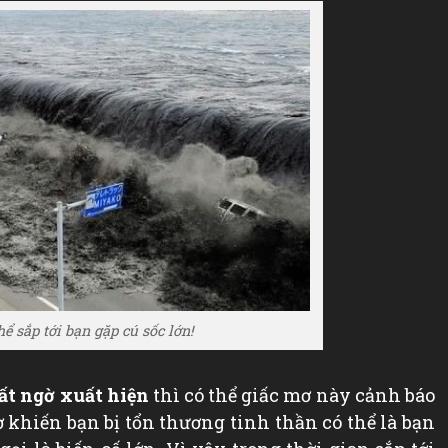
ể sắp tới bạn gặp cú sốc lớn!
ất ngờ xuất hiện
thì có thể giấc mơ này cảnh báo
ờ khiến bạn bị tổn thương tinh thần có thể là bạn