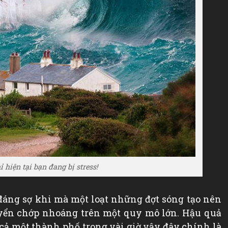
 hiện tại bạn đang bị stress!
đáng sợ khi mà một loạt những đợt sóng tạo nên
uyển chớp nhoáng trên một quy mô lớn. Hậu quả
 cả một thành phố trong vài giờ vậy đây chính là