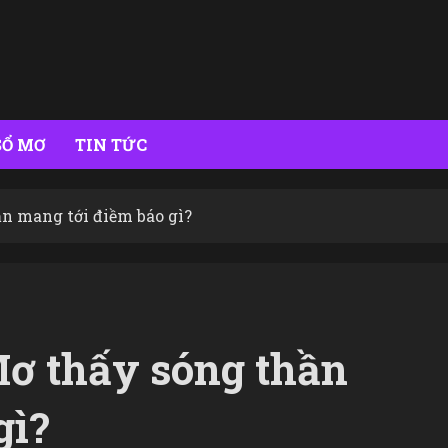
SỔ MƠ
TIN TỨC
ần mang tới điềm báo gì?
Mơ thấy sóng thần
gì?