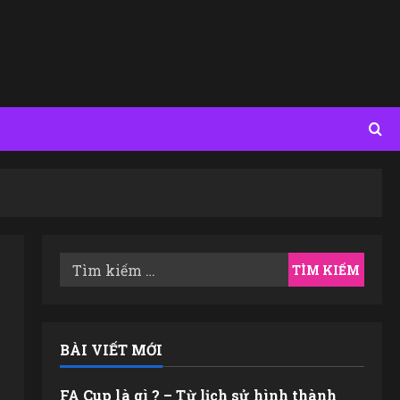
Tìm
kiếm
cho:
BÀI VIẾT MỚI
FA Cup là gì ? – Từ lịch sử hình thành