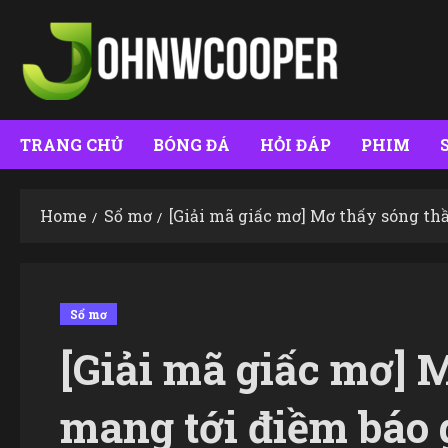
Skip
to
content
TRANG CHỦ
BÓNG ĐÁ
HỎI ĐÁP
PHIM
Home
Sổ mơ
[Giải mã giấc mơ] Mơ thấy sóng th
Sổ mơ
[Giải mã giấc mơ] 
mang tới điềm báo 