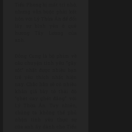
Tiểu Phong bị mất trí nhớ,
nhưng vẫn buộc phải kết
hôn với Lý Thừa Ân để đổi
lấy sự bình yên ở quê
hương Tây Lương của
anh.
Đông Cung là bộ phim về
câu chuyện tình yêu “gây
sốt” nhất được nhiều bạn
trẻ yêu thích nhất hiện
nay. Chắc hẳn sẽ có nhiều
khán giả bày tỏ thái độ
“ghét cay ghét đắng” với
Lý Thừa Ân. Tuy nhiên,
chúng ta không thể phủ
nhận tình yêu thực sự
của anh ấy dành cho Tiểu