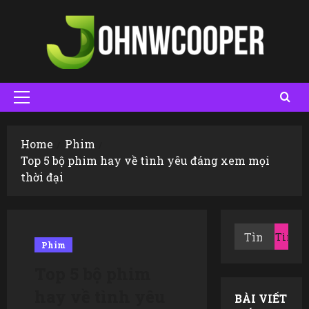
Skip
to
content
Primary
Menu
Home
Phim
Top 5 bộ phim hay về tình yêu đáng xem mọi
thời đại
Tìm
Phim
kiếm
cho:
Top 5 bộ phim
hay về tình yêu
BÀI VIẾT