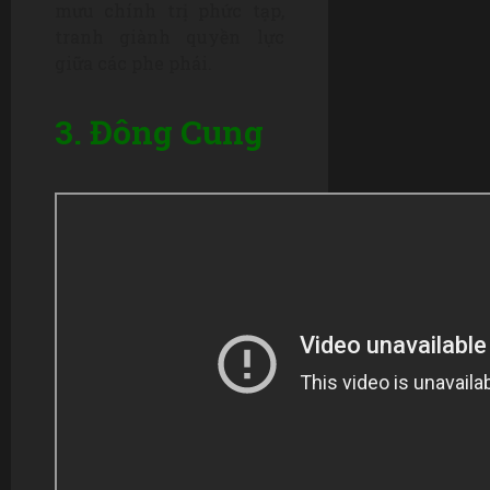
mưu chính trị phức tạp,
tranh giành quyền lực
giữa các phe phái.
3. Đông Cung