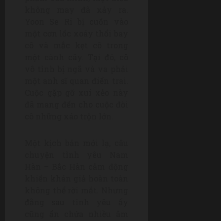
không may đã xảy ra.
Yoon Se Ri bị cuốn vào
một cơn lốc xoáy thổi bay
cô và mắc kẹt cô trong
một cành cây. Tại đó, cô
vô tình bị ngã và va phải
một anh sĩ quan điển trai.
Cuộc gặp gỡ xui xẻo này
đã mang đến cho cuộc đời
cô những xáo trộn lớn.
Một kịch bản mới lạ, câu
chuyện tình yêu Nam
Hàn – Bắc Hàn cảm động
khiến khán giả hoàn toàn
không thể rời mắt. Nhưng
đằng sau tình yêu ấy
cũng ẩn chứa nhiều âm