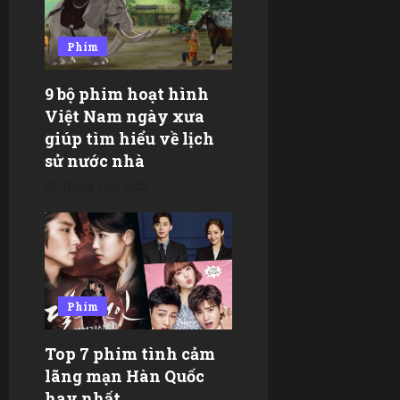
g
a
Phim
t
9 bộ phim hoạt hình
i
Việt Nam ngày xưa
giúp tìm hiểu về lịch
o
sử nước nhà
n
Tháng 3 23, 2022
Phim
Top 7 phim tình cảm
lãng mạn Hàn Quốc
hay nhất