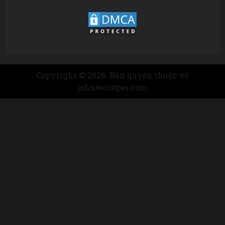
Copyright © 2026. Bản quyền thuộc về
johnwcooper.com