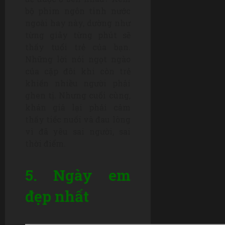
bộ phim ngôn tình nước
ngoài hay này, dường như
từng giây từng phút sẽ
thấy tuổi trẻ của bạn.
Những lời nói ngọt ngào
của cặp đôi khi còn trẻ
khiến nhiều người phải
ghen tị. Nhưng cuối cùng,
khán giả lại phải cảm
thấy tiếc nuối và đau lòng
vì đã yêu sai người, sai
thời điểm.
5. Ngày em
đẹp nhất