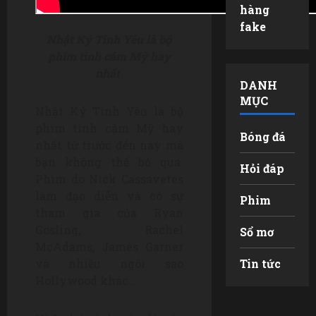
hàng
fake
Nhật Ký Tình Yêu là bộ
phim tình cảm Mỹ hay
nhất
DANH
MỤC
Nhật Ký Tình Yêu là bộ
phim tình cảm Mỹ hay
Bóng đá
nhất từ ​​trước đến nay mà
bạn không thể bỏ qua.
Hỏi đáp
Phim do Nick Cassavetes
làm đạo diễn và có sự
Phim
tham gia của Ryan
Gosling, Rachel
Sổ mơ
McAdams, James Garner
và nhiều ngôi sao
Tin tức
Hollywood khác…