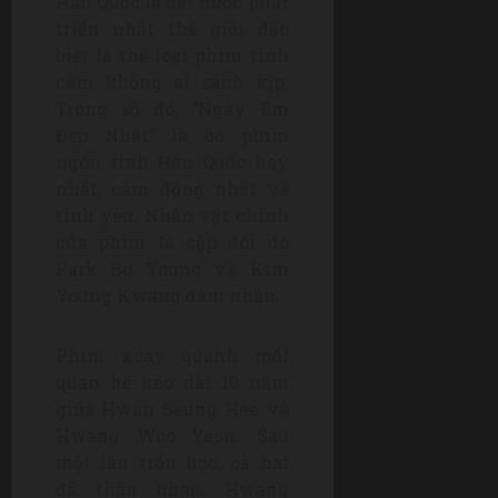
Hàn Quốc là đất nước phát
triển nhất thế giới đặc
biệt là thể loại phim tình
cảm không ai sánh kịp.
Trong số đó, “Ngày Em
Đẹp Nhất” là bộ phim
ngôn tình Hàn Quốc hay
nhất, cảm động nhất về
tình yêu. Nhân vật chính
của phim là cặp đôi do
Park Bo Young và Kim
Young Kwang đảm nhận.
Phim xoay quanh mối
quan hệ kéo dài 10 năm
giữa Hwan Seung Hee và
Hwang Woo Yeon. Sau
một lần trốn học, cả hai
đã thân nhau. Hwang