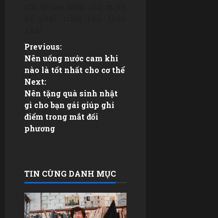
chỉ số cao nhất của mình
để phát triển bản thân
nhé!
P
Previous:
Nên uống nước cam khi
o
nào là tốt nhất cho cơ thể
Next:
s
Nên tặng quà sinh nhật
gì cho bạn gái giúp ghi
t
điểm trong mắt đối
n
phương
a
v
TIN CÙNG DANH MỤC
i
g