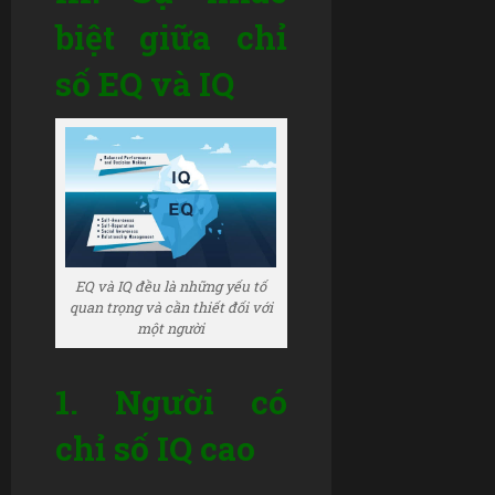
biệt giữa chỉ
số EQ và IQ
EQ và IQ đều là những yếu tố
quan trọng và cần thiết đối với
một người
1. Người có
chỉ số IQ cao