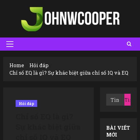
Skip
to
content
Primary
Menu
Home
Hỏi đáp
Chỉ số EQ là gì? Sự khác biệt giữa chỉ số IQ và EQ
Tìm
Hỏi đáp
kiếm
cho:
Chỉ số EQ là gì?
Sự khác biệt giữa
BÀI VIẾT
MỚI
chỉ số IQ và EQ