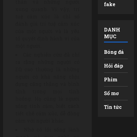
thân và những người
fake
xung quanh. Vì vậy, trí
tuệ cảm xúc là chỉ số
đánh giá trí tuệ cảm xúc
DANH
của một người và là yếu
MỤC
tố quyết định hành vi của
một người.
Bóng đá
Các nghiên cứu đã chỉ
ra rằng những người có
Hỏi đáp
EQ cao thường là những
người có khả năng chịu
Phim
đựng căng thẳng và bình
tĩnh trong mọi tình
Sổ mơ
huống. Họ cũng là người
sống tình cảm, biết cách
Tin tức
tiết chế cảm xúc, dễ đồng
cảm với người khác.
Nhờ có lối sống lành
mạnh và suy nghĩ và