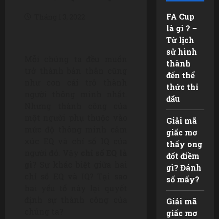
FA Cup
Tháng 1 3, 2022
là gì ? –
Từ lịch
sử hình
Mỗi chúng ta đều muốn
thành
trở thành bản thân cũng
đến thể
như con cái trở thành
thức thi
người thông minh nhất.
đấu
Nhưng thành công của
một người phụ thuộc vào
Giải mã
mức độ thông minh cảm
giấc mơ
xúc EQ và chỉ số IQ của
thấy ong
người đó. Vậy
chỉ số EQ là
đốt điềm
gì
? Sự khác biệt giữa hai
gì? Đánh
chỉ số EQ và IQ? Tại sao
số mấy?
hai yếu tố này lại quyết
định sự thành công của
Giải mã
chúng ta?
giấc mơ