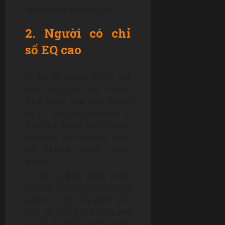
và thường sống cô lập.
2. Người có chỉ
số EQ cao
EQ là thước đo trí tuệ
cảm xúc của một người.
Khả năng của một người
có trí tuệ cảm xúc cao là
hiểu và kiểm soát chính
xác cảm xúc của bản thân
và những người xung
quanh.
Do có khả năng quản
lý cảm xúc tốt nên những
người có trí tuệ cảm xúc
cao rất lạc quan yêu đời
và có thể chịu được stress