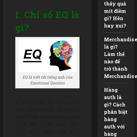
thấy quả
mít điềm
I. Chỉ số EQ là
gì? Hên
gì?
hay xui?
Merchandis
là gì?
Làm thế
nào để
trở thành
Merchandis
EQ là viết tắt tiếng anh của
Emotional Quotien
Hàng
auth là
EQ là viết tắt tiếng anh
gì? Cách
của Emotional Quotient,
phân biệt
được hiểu là khả năng xác
hàng
định và kiểm soát cảm
auth với
xúc, suy nghĩ của bản
hàng