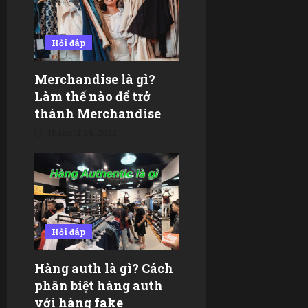
a
Hỏi đáp
t
i
Merchandise là gì?
Làm thế nào để trở
o
thành Merchandise
n
Tháng 11 24, 2022
Hỏi đáp
Hàng auth là gì? Cách
phân biệt hàng auth
với hàng fake