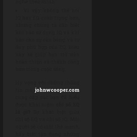
nghe theo mình.
Vì vậy không thể nói
IQ hay EQ quan trọng hơn,
nhưng chúng ta cần biết
khi nào sử dụng IQ và khi
nào cần sự cân bằng và tư
duy phù hợp của EQ. Điều
này sẽ giúp bạn trở nên
hoàn thiện và thành công
hơn trong cuộc sống.
Hy vọng với những thông
tin mà
johnwcooper.com
cung cấp các bạn đã hiểu
được khái niệm
chỉ số EQ
là gì?
Sự khác biệt giữa
chỉ số EQ và chỉ số iQ. Mỗi
người sẽ có một thế mạnh,
hãy biết tận dụng những