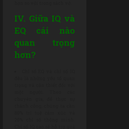
hơn so với trong sách vở.
IV. Giữa IQ và
EQ cái nào
quan trọng
hơn?
Chỉ số EQ và chỉ số IQ
đều là những yếu tố quan
trọng và cần thiết đối với
một người. Theo các
chuyên gia, để thực sự
thành công, chúng ta cần
80% trí tuệ cảm xúc và
20% chỉ số thông minh.
Chỉ số IQ cao sẽ hỗ trợ quá