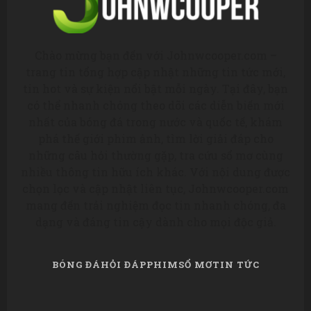
Chào mừng bạn đến với Johnwcooper.com –
trang tin tổng hợp cập nhật những tin tức mới,
tin hot và sự kiện nổi bật mỗi ngày. Tại đây, bạn
có thể nhanh chóng theo dõi các diễn biến mới
nhất của bóng đá trong nước và quốc tế, khám
phá thế giới phim ảnh, tìm lời giải đáp cho
những câu hỏi thường gặp, tra cứu sổ mơ cùng
nhiều thông tin hữu ích khác. Với nội dung được
chọn lọc và cập nhật liên tục, Johnwcooper.com
mang đến trải nghiệm đọc tin nhanh chóng, đa
dạng và đáng tin cậy dành cho mọi độc giả.
BÓNG ĐÁ
HỎI ĐÁP
PHIM
SỔ MƠ
TIN TỨC