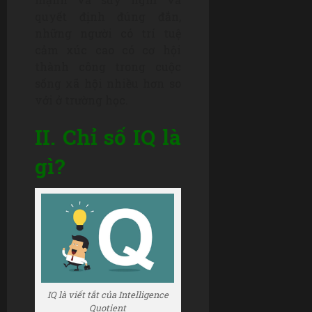
quyết định đúng đắn,
những người có trí tuệ
cảm xúc cao có cơ hội
thành công trong cuộc
sống xã hội nhiều hơn so
với ở trường học.
II. Chỉ số IQ là
gì?
IQ là viết tắt của Intelligence
Quotient