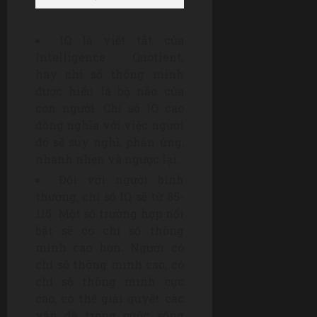
IQ là viết tắt của
Intelligence Quotient,
hay chỉ số thông minh
được hiểu là bộ não của
con người. Chỉ số IQ cao
đồng nghĩa với việc người
đó sẽ suy nghĩ, phản ứng,
nhanh nhẹn và ngược lại.
Đối với người bình
thường, chỉ số IQ sẽ từ 85-
115. Một số trường hợp nổi
bật sẽ có chỉ số thông
minh cao hơn. Người có
chỉ số thông minh cao, có
chỉ số thông minh cực
cao, có thể giải quyết các
vấn đề trong cuộc sống